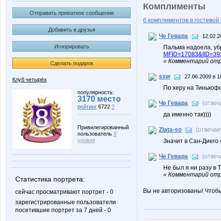
Комплименты
Отправить приватное сообщение
6 комплиментов в гостевой 
Добавить в друзья
Че Гевара
12.02.2
Игнорировать
Пальма надоела, убр
MFID=17083&IID=39
« Комментарий отр
Сделать подарок
ssw
27.06.2009 в 1
Клуб четырёх
По херу на Тинькоф
популярность:
3170 место
Че Гевара
(отвеч
рейтинг
6722
?
да именно так))))
Привилегированный
Zlata-so
(отвечае
пользователь
8
уровня
Значит в Сан-Диего 
Че Гевара
(отвеч
Не был я ни разу в
« Комментарий отр
Статистика портрета:
Вы не авторизованы! Чтоб
сейчас просматривают портрет - 0
зарегистрированные пользователи
посетившие портрет за 7 дней - 0