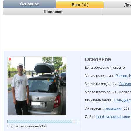
Основное
Блог
( 0 )
Др
Шпионаж
Основное
Дата рождения : скрыто
Место рождения :
Россия
,
Н
Место нахождения :
Россия
Место проживания : не ука
Любимые места :
Сан-Диег
Интересы :
Геокэшинг
(16)
Сайт :
langi.livejournal.com/
Портрет заполнен на 93 %