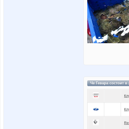
Че Гевара состоит в
Кл
Кл
Re